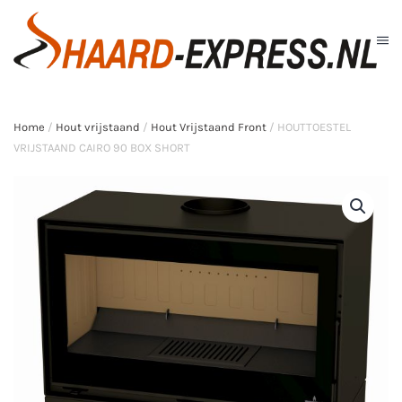
Skip to main content
Home
/
Hout vrijstaand
/
Hout Vrijstaand Front
/ HOUTTOESTEL
VRIJSTAAND CAIRO 90 BOX SHORT