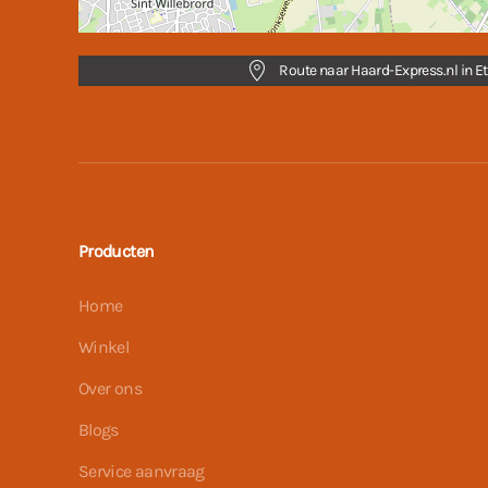
Route naar Haard-Express.nl in Et
Producten
Home
Winkel
Over ons
Blogs
Service aanvraag