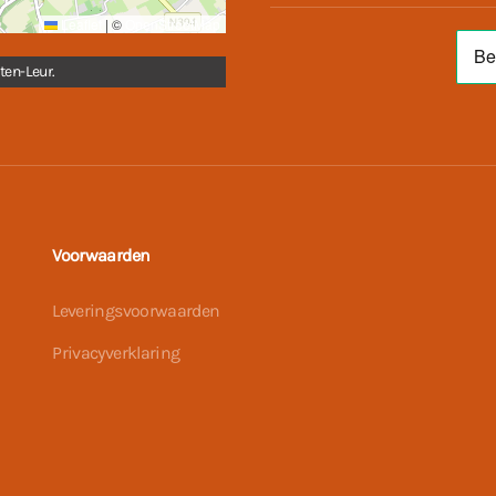
Leaflet
|
©
OpenStreetMap
ten-Leur.
Voorwaarden
Leveringsvoorwaarden
Privacyverklaring