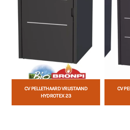
CV PELLETHAARD VRIJSTAAND
CV PE
HYDROTEX 23