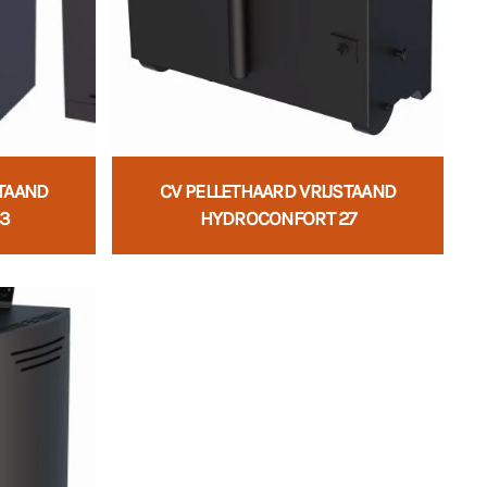
STAAND
CV PELLETHAARD VRIJSTAAND
3
HYDROCONFORT 27