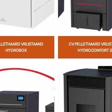
LLETHAARD VRIJSTAAND
CV PELLETHAARD VRIJ
HYDROBOX
HYDROCONFORT 2