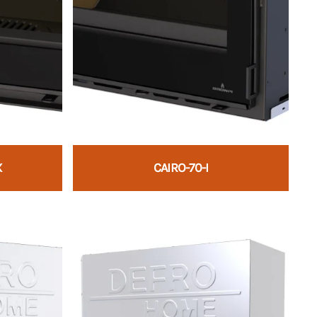
X
CAIRO-70-I