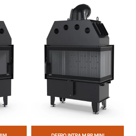
INI
DEFRO INTRA M BP MINI