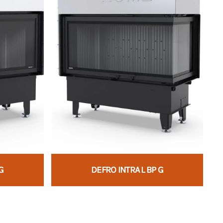
G
DEFRO INTRA L BP G