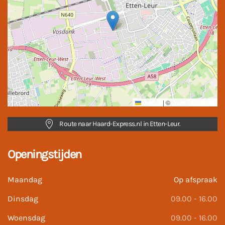
Leaflet
|
©
OpenStreetMap
Route naar Haard-Express.nl in Etten-Leur.
Openingstijden
Maandag
Op afspraak
Dinsdag
09.00 - 16.00
Woensdag
09.00 - 16.00