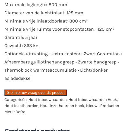
Maximale loglengte: 800 mm
Diameter van de luchtinlaat: 125 mm
Minimale vrije inlaatdoorlaat: 800 cm²
Minimale vrije ruimte voor stopcontacten: 1120 cm²
Garantie: 5 jaar
Gewicht: 363 kg
Optionele uitrusting – extra kosten: • Zwart Ceramiton •
Afneembare guillotinehandgreep • Zwarte handgreep •
Thermoblock warmteaccumulatie • Licht/donker
asladedeksel
Stel hier uw vraag over dit product
Categorieën:
Hout inbouwhaarden
,
Hout Inbouwhaarden Hoek
,
Hout inzethaarden
,
Hout Inzethaarden Hoek
,
Nieuwe Producten
Merk:
Defro