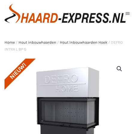
Skip to main content
Home
/
Hout inbouwhaarden
/
Hout Inbouwhaarden Hoek
/ DEFRO
INTRA L BP G
NIEUW!