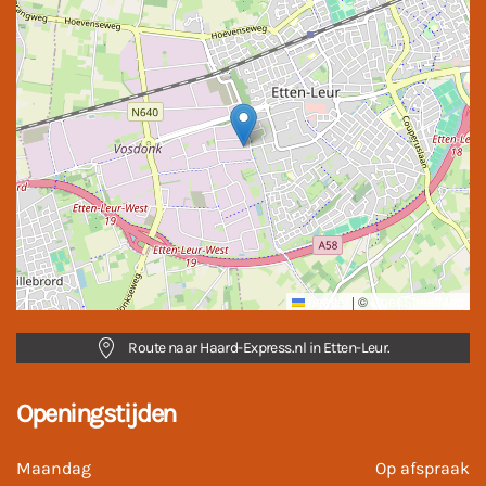
Leaflet
|
©
OpenStreetMap
Route naar Haard-Express.nl in Etten-Leur.
Openingstijden
Maandag
Op afspraak