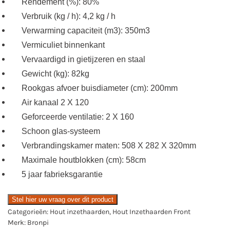
Rendement (%): 80%
Verbruik (kg / h): 4,2 kg / h
Verwarming capaciteit (m3): 350m3
Vermiculiet binnenkant
Vervaardigd in gietijzeren en staal
Gewicht (kg): 82kg
Rookgas afvoer buisdiameter (cm): 200mm
Air kanaal 2 X 120
Geforceerde ventilatie: 2 X 160
Schoon glas-systeem
Verbrandingskamer maten: 508 X 282 X 320mm
Maximale houtblokken (cm): 58cm
5 jaar fabrieksgarantie
Stel hier uw vraag over dit product
Categorieën:
Hout inzethaarden
,
Hout Inzethaarden Front
Merk:
Bronpi