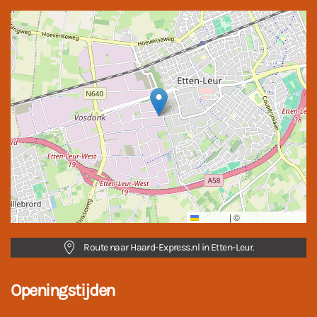
Leaflet
|
©
OpenStreetMap
Route naar Haard-Express.nl in Etten-Leur.
Openingstijden