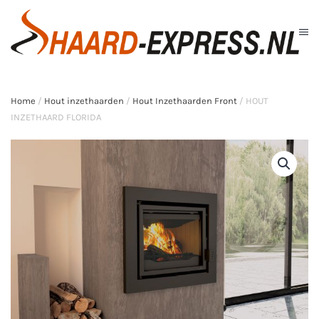
Skip to main content
Home
/
Hout inzethaarden
/
Hout Inzethaarden Front
/ HOUT
INZETHAARD FLORIDA