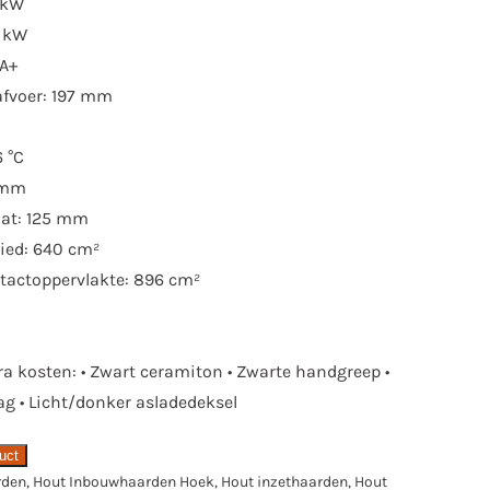
 kW
4 kW
 A+
afvoer: 197 mm
 °C
 mm
aat: 125 mm
bied: 640 cm²
tactoppervlakte: 896 cm²
ra kosten: • Zwart ceramiton • Zwarte handgreep •
 • Licht/donker asladedeksel
duct
rden
,
Hout Inbouwhaarden Hoek
,
Hout inzethaarden
,
Hout