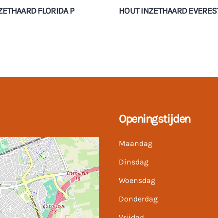
ZETHAARD FLORIDA P
HOUT INZETHAARD EVEREST
Openingstijden
Maandag
Dinsdag
Woensdag
Donderdag
Vrijdag