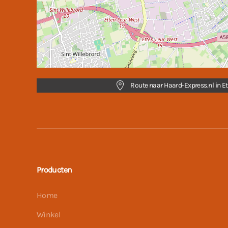
Route naar Haard-Express.nl in Et
Producten
Home
Winkel