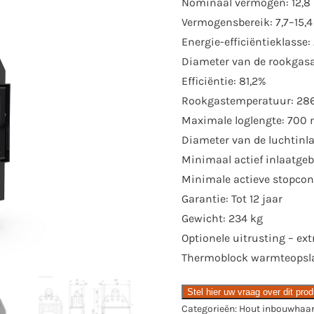
Nominaal vermogen: 12,8
Vermogensbereik: 7,7–15,
Energie-efficiëntieklasse:
Diameter van de rookgas
Efficiëntie: 81,2%
Rookgastemperatuur: 286
Maximale loglengte: 700
Diameter van de luchtinl
Minimaal actief inlaatge
Minimale actieve stopcon
Garantie: Tot 12 jaar
Gewicht: 234 kg
Optionele uitrusting – ext
Thermoblock warmteopslag
Stel hier uw vraag over dit pro
Categorieën:
Hout inbouwhaa