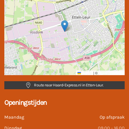
Leaflet
|
©
OpenStreetMap
Route naar Haard-Express.nl in Etten-Leur.
Openingstijden
Maandag
Op afspraak
Dinsdag
09.00 - 16.00