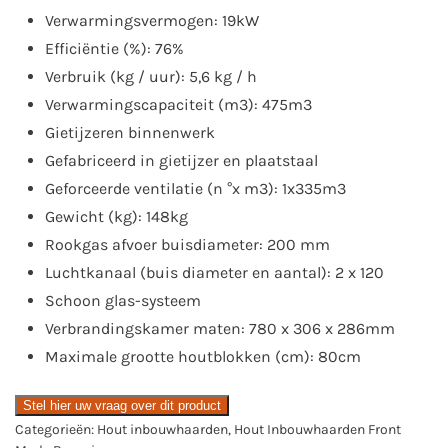
Verwarmingsvermogen: 19kW
Efficiëntie (%): 76%
Verbruik (kg / uur): 5,6 kg / h
Verwarmingscapaciteit (m3): 475m3
Gietijzeren binnenwerk
Gefabriceerd in gietijzer en plaatstaal
Geforceerde ventilatie (n °x m3): 1x335m3
Gewicht (kg): 148kg
Rookgas afvoer buisdiameter: 200 mm
Luchtkanaal (buis diameter en aantal): 2 x 120
Schoon glas-systeem
Verbrandingskamer maten: 780 x 306 x 286mm
Maximale grootte houtblokken (cm): 80cm
Stel hier uw vraag over dit product
Categorieën:
Hout inbouwhaarden
,
Hout Inbouwhaarden Front