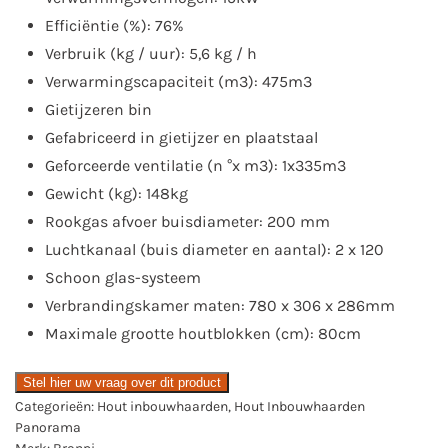
Efficiëntie (%): 76%
Verbruik (kg / uur): 5,6 kg / h
Verwarmingscapaciteit (m3): 475m3
Gietijzeren bin
Gefabriceerd in gietijzer en plaatstaal
Geforceerde ventilatie (n °x m3): 1x335m3
Gewicht (kg): 148kg
Rookgas afvoer buisdiameter: 200 mm
Luchtkanaal (buis diameter en aantal): 2 x 120
Schoon glas-systeem
Verbrandingskamer maten: 780 x 306 x 286mm
Maximale grootte houtblokken (cm): 80cm
Stel hier uw vraag over dit product
Categorieën:
Hout inbouwhaarden
,
Hout Inbouwhaarden
Panorama