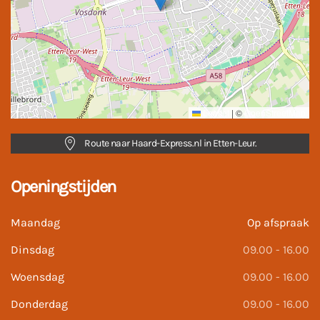
Leaflet
|
©
OpenStreetMap
Route naar Haard-Express.nl in Etten-Leur.
Openingstijden
Maandag
Op afspraak
Dinsdag
09.00 - 16.00
Woensdag
09.00 - 16.00
Donderdag
09.00 - 16.00