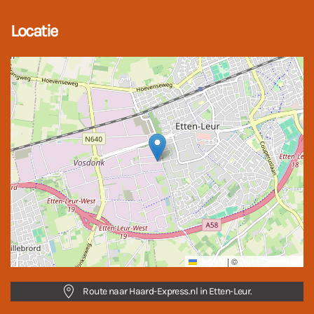
Locatie
Leaflet
|
©
OpenStreetMap
Route naar Haard-Express.nl in Etten-Leur.