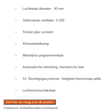
–
Luchtinlaat diameter : 40 mm
–
Geforceerde ventilatie: 1×230
–
Schoon glas systeem
–
Afstandsbediening
–
Wekelijkse programmeerbaar
–
Automatische ontsteking ,hermetische tank
–
S1: Beveiligingssystemen: Veiligheid thermostaat pellet
–
Luchtstroomschakelaar.
Stel hier uw vraag over dit product
Categorie:
Pellethaarden vrijstaand