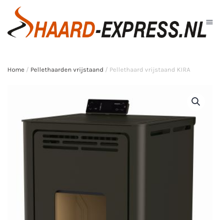
Skip to main content
Home
/
Pellethaarden vrijstaand
/ Pellethaard vrijstaand KIRA