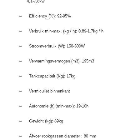
4,1-7,8kw
–
Efficiency (%): 92-95%
–
Verbruik min-max. (kg / h): 0,89-1,7kg / h
–
Stroomverbruik (W): 150-300W
–
Verwarmingsvermogen (m3): 195m3
–
Tankcapaciteit (Kg): 17kg
–
Vermiculiet binnenkant
–
Autonomie (h) (min-max): 19-10h
–
Gewicht (kg): 89kg
–
Afvoer rookgassen diameter : 80 mm