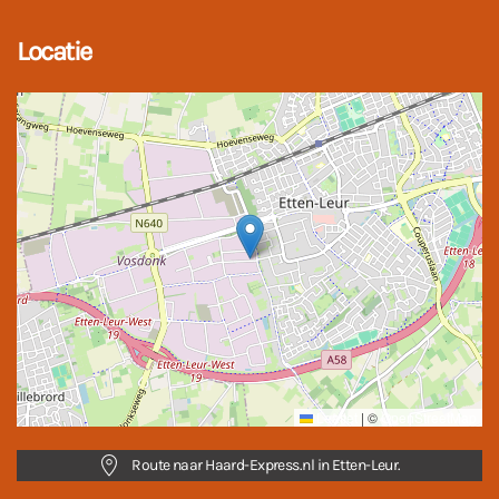
Locatie
Leaflet
|
©
OpenStreetMap
Route naar Haard-Express.nl in Etten-Leur.