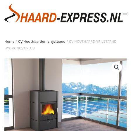
Skip to main content
Home
/
CV Houthaarden vrijstaand
/ CV HOUTHAARD VRIJSTAAND
HYDRONOVA PLUS