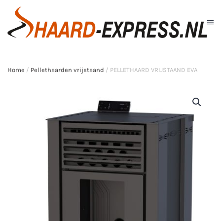
Skip to main content
Home
/
Pellethaarden vrijstaand
/ PELLETHAARD VRIJSTAAND EVA