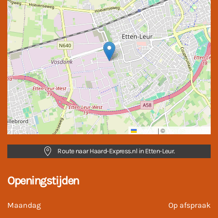
Leaflet
|
©
OpenStreetMap
Route naar Haard-Express.nl in Etten-Leur.
Openingstijden
Maandag
Op afspraak