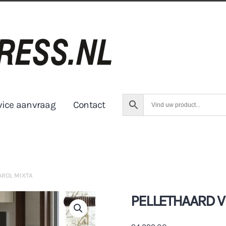
vice aanvraag
Contact
AROL MIXTA
PELLETHAARD V