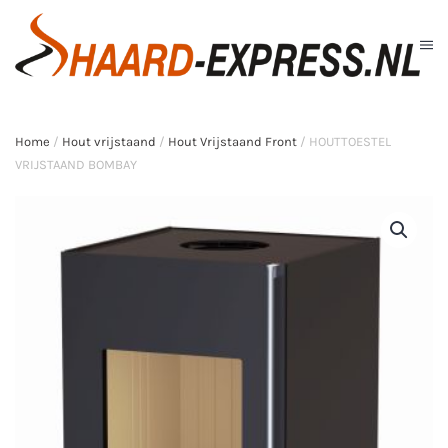
Skip to main content
Home
/
Hout vrijstaand
/
Hout Vrijstaand Front
/ HOUTTOESTEL
VRIJSTAAND BOMBAY