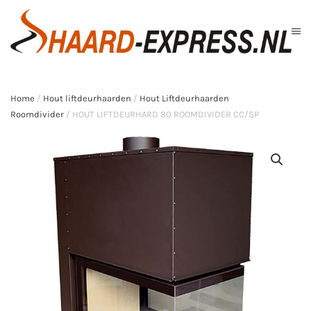
Skip to main content
Home
/
Hout liftdeurhaarden
/
Hout Liftdeurhaarden
Roomdivider
/ HOUT LIFTDEURHARD 80 ROOMDIVIDER CC/SP