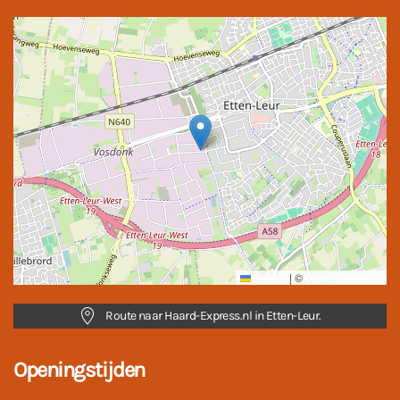
Leaflet
|
©
OpenStreetMap
Route naar Haard-Express.nl in Etten-Leur.
Openingstijden