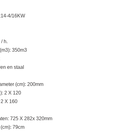
:14-4/16KW
 / h.
 (m3): 350m3
ren en staal
iameter (cm): 200mm
 ): 2 X 120
: 2 X 160
aten: 725 X 282x 320mm
 (cm): 79cm