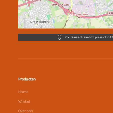
Route naar Haard-Express.nl in Et
Producten
Home
Winkel
Over ons