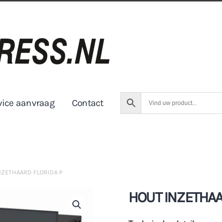
vice aanvraag
Contact
NZETHAARD FLORIDA P
HOUT INZETHAA