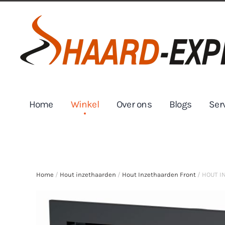
Skip to main content
Home
Winkel
Over ons
Blogs
Ser
Home
/
Hout inzethaarden
/
Hout Inzethaarden Front
/ HOUT I