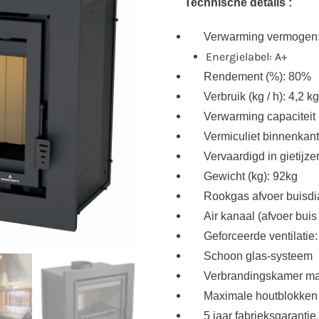
Technische details :
Verwarming vermogen
Energielabel: A+
Rendement (%): 80%
Verbruik (kg / h): 4,2 kg
Verwarming capaciteit
Vermiculiet binnenkant
Vervaardigd in gietijze
Gewicht (kg): 92kg
Rookgas afvoer buisd
Air kanaal (afvoer buis
Geforceerde ventilatie
Schoon glas-systeem
Verbrandingskamer m
Maximale houtblokken
5 jaar fabrieksgarantie