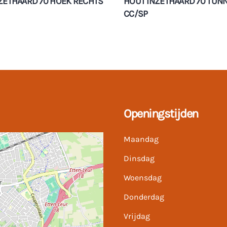
ZETHAARD 70 HOEK RECHTS
HOUT INZETHAARD 70 TUN
CC/SP
Openingstijden
Maandag
Dinsdag
Woensdag
Donderdag
Vrijdag