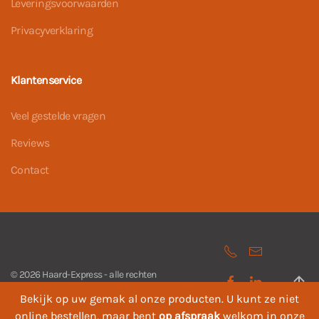
Leveringsvoorwaarden
Privacyverklaring
Klantenservice
Veel gestelde vragen
Reviews
Contact
©
2026
Haard-Express - alle rechten
voorbehouden. Powered by
Webcase
.
Bekijk op uw gemak al onze producten. U kunt ze niet
online bestellen, maar bent
op afspraak
welkom in onze