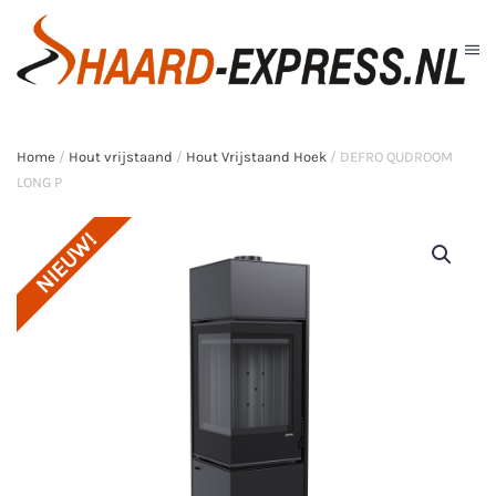
Skip to main content
Home
/
Hout vrijstaand
/
Hout Vrijstaand Hoek
/ DEFRO QUDROOM
LONG P
NIEUW!