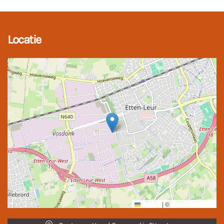
Locatie
Leaflet
|
©
OpenStreetMap