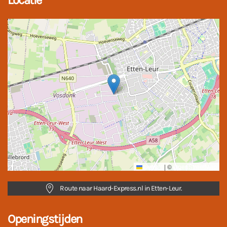
Leaflet
|
©
OpenStreetMap
Route naar Haard-Express.nl in Etten-Leur.
Openingstijden