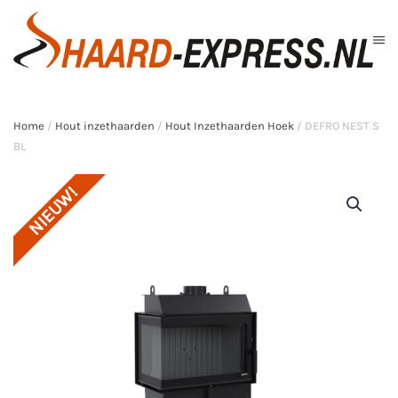
Skip to main content
Home
/
Hout inzethaarden
/
Hout Inzethaarden Hoek
/ DEFRO NEST S
BL
NIEUW!