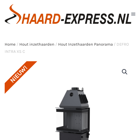
Skip to main content
Home
/
Hout inzethaarden
/
Hout Inzethaarden Panorama
/ DEFRO
INTRA XS C
NIEUW!