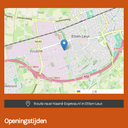
Leaflet
|
©
OpenStreetMap
Route naar Haard-Express.nl in Etten-Leur.
Openingstijden