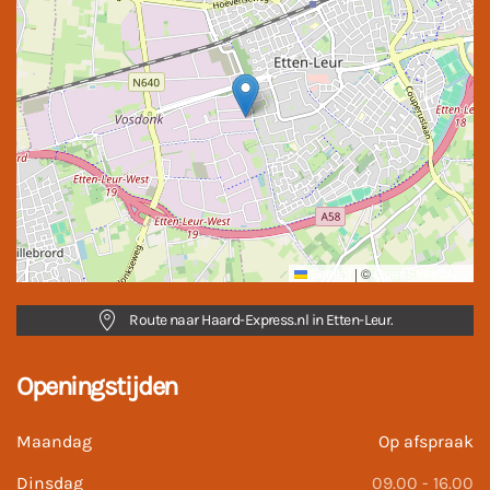
Leaflet
|
©
OpenStreetMap
Route naar Haard-Express.nl in Etten-Leur.
Openingstijden
Maandag
Op afspraak
Dinsdag
09.00 - 16.00