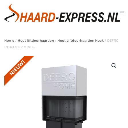
Skip to main content
Home
/
Hout liftdeurhaarden
/
Hout Liftdeurhaarden Hoek
/ DEFRO
INTRA S BP MINI G
NIEUW!