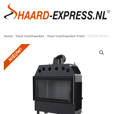
Skip to main content
Home
/
Hout inzethaarden
/
Hout Inzethaarden Front
/ DEFRO INTRA L
NIEUW!