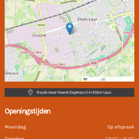
Leaflet
|
©
OpenStreetMap
Route naar Haard-Express.nl in Etten-Leur.
Openingstijden
Maandag
Op afspraak
Dinsdag
09.00 - 16.00