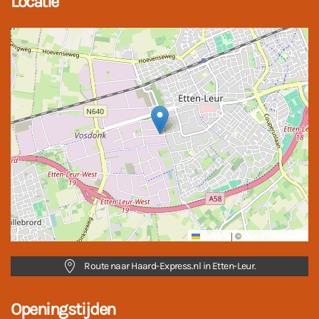
Locatie
Leaflet
|
©
OpenStreetMap
Route naar Haard-Express.nl in Etten-Leur.
Openingstijden